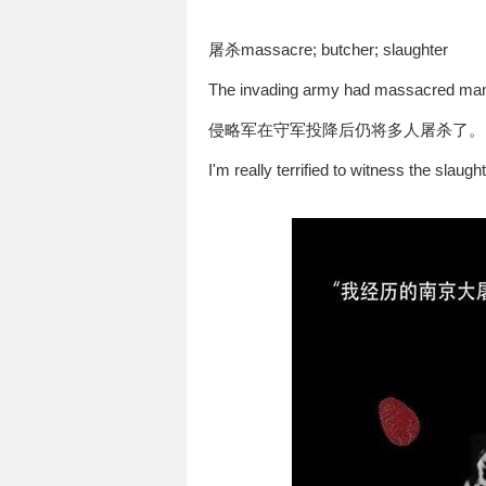
屠杀massacre; butcher; slaughter
The invading army had massacred many o
侵略军在守军投降后仍将多人屠杀了。
I'm really terrified to witnes