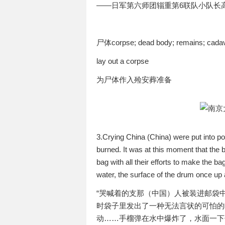
——日军第六师团辎重第6联队小队长
尸体corpse; dead body; remains; cadav
lay out a corpse
为尸体作入殓安葬准备
3.Crying China (China) were put into po
burned. It was at this moment that the 
bag with all their efforts to make the ba
water, the surface of the drum once up
“哭喊着的支那（中国）人被装进邮袋
时袋子里发出了一种无法言状的可怕的
动……手榴弹在水中爆炸了，水面一下