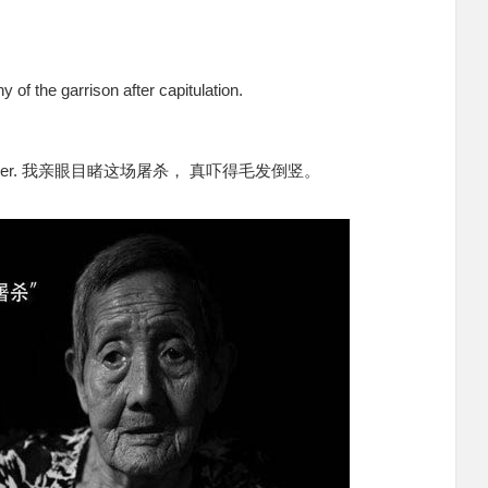
f the garrison after capitulation.
s the slaughter. 我亲眼目睹这场屠杀， 真吓得毛发倒竖。