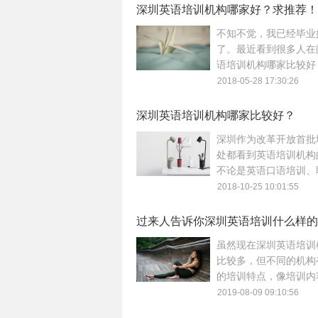
阐述和评价的信息。
深圳英语培训机构哪家好？求推荐！
不知不觉，我已经毕业
了。最近看到很多人在
语培训机构哪家比较好
好的推荐吗等等之类的
2018-05-28 17:30:26
道这里才想起自己来深
几年了，对于这里的英
深圳英语培训机构哪家比较好？
构市场我多少有些了解
深圳作为改革开放首批
处都看到英语培训机构
不论是英语口语培训、
务、出国留学等等，培
2018-10-25 10:01:55
及方方面面，大家可以
培训机构特性深入对比
过来人告诉你深圳英语培训什么样的
比较好的
虽然现在深圳英语培训
比较多，但不同的机构
的培训特点，像培训内
模式以及培训价格等都
2019-08-09 09:10:56
对比较核心的因素，近