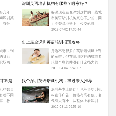
料及评价。
深圳英语培训机构有哪些？哪家好？
好几年
要说现在在像深圳这样的一线城
问深圳英
市英语培训机构真心不少的，因
，有什么
为不管是地铁上、公交站牌、还
问题，说
是商场广告牌等地方都随处可见
2018-07-02 17:35:44
圳也是好
各式各样的英语培训机构的广告
语培训机
宣传语。
史上最全深圳英语培训报班攻略
城市，到
身边不乏很多在英语培训班上课
的身影，
的童鞋，但在深圳这样的城市要
职场商
想报个班的并没有什么很大的难
训内容涉
度的，据度娘介绍整个深圳上下
2019-04-04 09:41:07
根据英语
培训机构数量不下100余家，早
了解。
之前我也大致的去了解过，对于
才算是
找个深圳英语培训机构，求过来人推荐
深圳英语培训班哪家好，求排
机构数量
深圳基本上随处可见英语培训机
名，笔者今天在这里说说我个人
有着不同
构宣传广告，价格有高有低，名
的看法。
容、教学
气有大有小，从整体上看深圳英
是机构相
语培训机构市场并非很透明，因
2019-08-13 09:53:10
来也是看
而要想知道哪个比较好，就需要