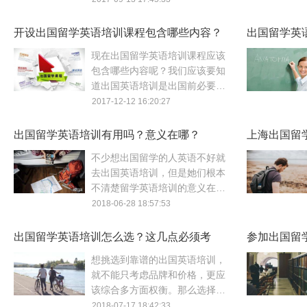
学英语培训旨在提升个人能力为
主。
开设出国留学英语培训课程包含哪些内容？
出国留学英
现在出国留学英语培训课程应该
包含哪些内容呢？我们应该要知
道出国英语培训是出国前必要的
语言提高训练，本文向大家介绍
2017-12-12 16:20:27
一线口语的出国留学英语培训课
程内容。
出国留学英语培训有用吗？意义在哪？
上海出国留
不少想出国留学的人英语不好就
去出国英语培训，但是她们根本
不清楚留学英语培训的意义在哪
里，如果光是为了通过考试，出
2018-06-28 18:57:53
国留学英语培训的意义不大。本
文将为你解析。
出国留学英语培训怎么选？这几点必须考
参加出国留
虑！
可少！
想挑选到靠谱的出国英语培训，
就不能只考虑品牌和价格，更应
该综合多方面权衡。那么选择留
学英语培训机构我们要考虑哪些
2018-07-17 18:42:33