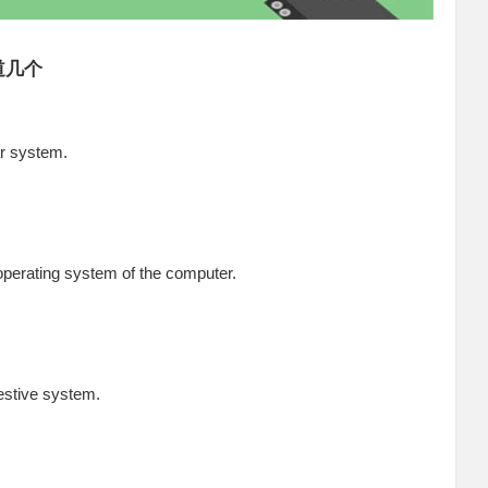
道几个
lar system.
operating system of the computer.
gestive system.