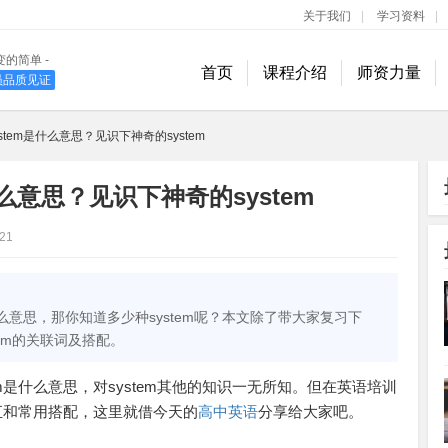
关于我们
|
学习资料
|
变的简单 -
首页
课程介绍
师资力量
学员品质见证
400-889-1618
stem是什么意思？见识下神奇的system
么意思？见识下神奇的system
21
什么意思，那你知道多少种system呢？本文除了带大家复习下
tem的关联词及搭配。
m是什么意思，对system其他的知识一无所知。但在英语培训
词汇和常用搭配，这里就借今天的
高中英语
分享给大家吧。