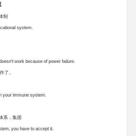
思
体制
ucational system.
 doesn’t work because of power failure.
作了。
en your immune system.
体系，集团
ystem, you have to accept it.