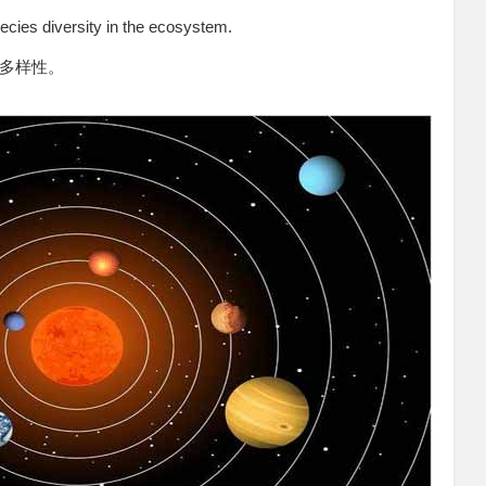
pecies diversity in the ecosystem.
多样性。