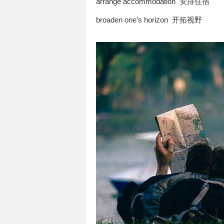
arrange accommodation 安排住宿
broaden one’s horizon 开拓视野