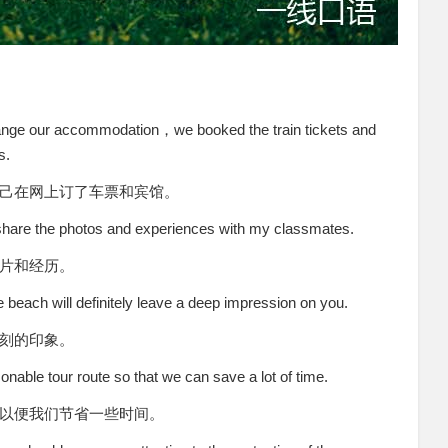
rrange our accommodation，we booked the train tickets and
s.
己在网上订了车票和宾馆。
o share the photos and experiences with my classmates.
片和经历。
 beach will definitely leave a deep impression on you.
刻的印象。
nable tour route so that we can save a lot of time.
以便我们节省一些时间。