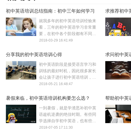
初中英语培训总结指南：初中三年如何学习
求推荐初中
英语？
就我多年的初中英语培训经验来
看，三年的初中英语学习非常重
要，在初中各个阶段都有不同的
任务。所以初中英语学习必须有
2018-03-29 16:41:49
个完整的计划。本文就初中英语
的三个方面来与大家谈一谈。
分享我的初中英语培训心得
求问初中英
初中英语阶段是接受语言学习和
训练的最好时机，因此很多家长
会让孩子进行初中英语培训，进
行系统的英语学习。下面来看看
2018-05-21 16:48:47
Tracy同学分享的初中英语培训
心得，可能会带给你启发。
暑假来临，初中英语培训机构要怎么选？
帮助初中英
导？
一到暑假，就是学渣恶补初中英
语趁机逆袭的绝佳时期。有些同
学选择自学初中英语，也有些同
学会上初中英语培训，那么暑假
2018-07-05 17:11:30