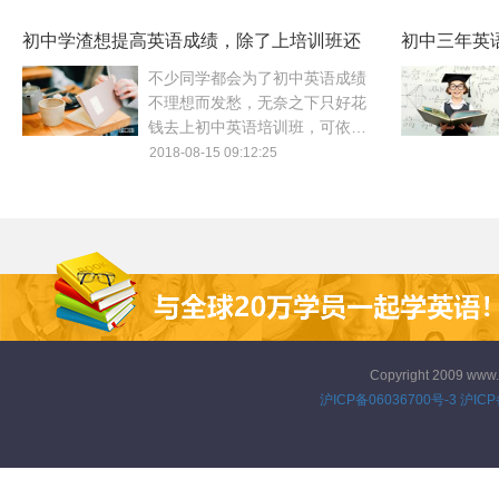
的初中英语培训机构该怎么选
呢？小编给你支支招！
初中学渣想提高英语成绩，除了上培训班还
初中三年英
能怎么做？
学！
不少同学都会为了初中英语成绩
不理想而发愁，无奈之下只好花
钱去上初中英语培训班，可依旧
收效甚微。如果你真的想知道初
2018-08-15 09:12:25
中英语怎么提高，不妨试试这几
种学习方法。
Copyright 2009 www
沪ICP备06036700号-3
沪ICP