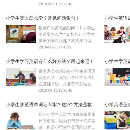
词？记住多少句型？关于小学生
2018-06-01 17:11:40
学英语学什么这个问题，本文将
为你解答。
小学生英语怎么学？常见问题集合！
小学生英语
根据广大家长的疑问：1.小学生
英语要怎么学？2.如何让小学生
英语的学习兴趣？本文专门做了
小学生学英语的常见问题集合，
2018-06-08 17:43:06
这些问题的解答应该对家长有帮
助。
小学生学习英语有什么好方法？用起来吧！
小学生学英
很多家长都很头疼小学生英语应
该怎么学，其实小学生学英语处
在基础阶段，只要善于总结技巧
和方法，并且学以致用，小学生
2018-06-19 18:36:46
学习英语并不是什么难事，本文
将分享几个好方法。
小学生学英语单词记不牢？这2个方法是救
小学英语怎
星！
如今小学生英语学习越来越受家
长的重视，因为想帮孩子打好基
础。但是小学生学英语的过程中