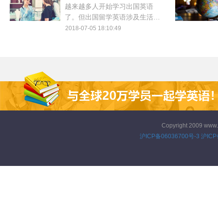
越来越多人开始学习出国英语
了。但出国留学英语涉及生活的
方方面面，想学好也并非易事。
2018-07-05 18:10:49
本站持续更新的出国留学英语口
语系列一定对你有帮助。
Copyright 2009 www
沪ICP备06036700号-3
沪ICP