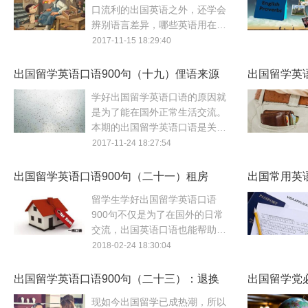
口流利的出国英语之外，还学会
辨别语言差异，哪些英语用在什
么场合。是出国留学英语口语学
2017-11-15 18:29:40
习的一部分。本文出国英语内容
关于礼貌打断谈话。
出国留学英语口语900句（十九）俚语来源
出国留学英
物品
学好出国留学英语口语的原因就
是为了能在国外正常生活交流。
本期的出国留学英语口语是关于
俚语学习。关于俚语的留学英语
2017-11-24 18:27:54
口语你知道多少呢？
出国留学英语口语900句（二十一）租房
出国常用英
证
留学生学好出国留学英语口语
900句不仅是为了在国外的日常
交流，出国英语口语也能帮助培
养留学生的语言运用能力。今天
2018-02-24 18:30:04
的出国留学英语口语900句主题
是租房。
出国留学英语口语900句（二十三）：退换
出国留学党
货
口语！
现如今出国留学已成热潮，所以