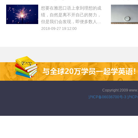
一起来盘点下。
想要在雅思口语上拿到理想的成
绩，自然是离不开自己的努力，
但是我们会发现，即便多数人在
口语上已经使出浑身解数，到头
2018-09-27 19:12:00
来还是于事无补。那么，在雅思
口语的学习上到底有没有什么好
的学习方法，下面就来看看。
Copyright 2009 www
沪ICP备06036700号-3
沪ICP