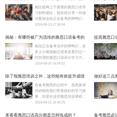
巧
相比较网上干瘪瘪的雅思口语学
习材料相比，我觉得分享一些成
功案例会给正在备考的烤鸭们起
到指导的作用，大家可以从中汲
2018-09-13 17:36:04
取或者是借鉴好的学习思路和技
巧，对口语的提升肯定会有很大
揭秘：有哪些被广为流传的雅思口语备考的
提高雅思口
的帮助。以下就是一些雅思口语
伪攻略
相信正在备考当中的烤鸭们，多
达人们对口语学习方法的总结。
多少少都接触过或者是看到过一
些所谓的雅思口语高分学习方
法，实质上这些都是一些经不起
2018-09-20 16:04:52
仔细推敲的“伪攻略”，不仅没什
么用，而且还会误导烤鸭的备考
除了报雅思培训之外，这些能有效提升成绩
做好这三点
思路，那么这些被广为流传的雅
的学习方法也值得借鉴
在备考雅思的过程中，虽然参加
思口语备考的伪攻略有哪些呢？
培训能给我们带来很好的学习效
下面来列举几个。
果，但是在这些雅思培训课程之
外，个人平时课余的学习方法也
2018-09-21 16:46:25
至关重要。那么针对雅思备考到
底有哪些好的学习方法呢？我们
来看看雅思口语高分都是怎样练成的？
备考雅思必