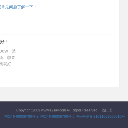
些常见问题了解一下！
好！
00W，造
场。想要
构就好比
都是，非
也是数不
小，质量
Copyright 2009 www.e2say.com All Rights Reserved 一线口语
沪ICP备06036700号-3
沪ICP备06036700号-5
沪公网安备 31011002000016号