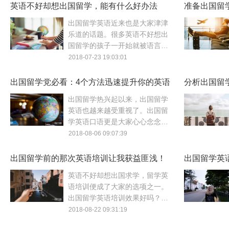
语培训的效果最好呢？
英语不好却想出国留学，能有什么好办法
准备出国留
吗？
出国留学英语近来也是大家津津
乐道的话题。很多英语不好想出
国留学的孩子一开始就被语言关
给难住了。英语不好能出国留学
2018-07-23 19:03:01
吗？教大家几个英语不好也能出
国留学的办法。
出国留学党必看：4个方法迅速提升你的英语
分析出国留
口语！
出国留学热兴起以来，出国留学
英语也越来越受重视了。出国留
学英语口语更是大家心心念念想
提高的能力。可出国留学英语提
2018-08-06 09:07:39
升也是要讲究方法的，今天我们
就来看看有哪些窍门。
出国留学前的那次英语培训让我获益匪浅！
出国留学英
不贵？
英语不好却想出国求学，留学英
语培训便成了大家的选项之一。
出国留学英语培训效果好吗？该
怎么选择培训机构呢？今天跟大
2018-08-22 09:31:19
家分享下我出国留学前英语培训