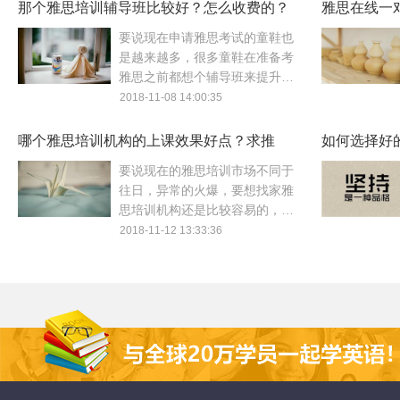
上有许多雅思培训机构。在石家
那个雅思培训辅导班比较好？怎么收费的？
学习效率提升，毕竟选择并非单
雅思在线一
庄，基本上不管是一条街还是一
一的做决定就是，而是需要从自
一在线哪个
要说现在申请雅思考试的童鞋也
条小巷，只要多一点人基本上可
身相出发来选择适合自己的。
是越来越多，很多童鞋在准备考
以看到街道，至于石家庄那个雅
雅思之前都想个辅导班来提升下
思培训机构比较好这样的问题，
自己的英语水平，虽然这是一个
2018-11-08 14:00:35
如果没有一定的参考依据，基本
非常不错的想法，但是由于市面
上就没有一个明确的答案，若是
上的雅思辅导班数量过多导致不
哪个雅思培训机构的上课效果好点？求推
大家想要找到适合自己英语水平
如何选择好
容易下决定，因此大家如果想要
的雅思机构的，我们必须要有一
荐！
训机构
要说现在的雅思培训市场不同于
找到一家效果好点的，唯独一对
定的甄别能力。
往日，异常的火爆，要想找家雅
一的效果好很多的，当然相对收
思培训机构还是比较容易的，据
费也是贵一点的！
我了解目前市面上的雅思培训机
2018-11-12 13:33:36
构大大小小的加在一起估计不下
1300余家，基本上这些都是有一
定的知名度和影响力的，在如此
巨大的市场面前若是没有一定的
参考依据的话，难度还是蛮大
的，毕竟现在的雅思培训机构划
分还是很细致的，相同的内容也
会存在不同的课时以及上课班型