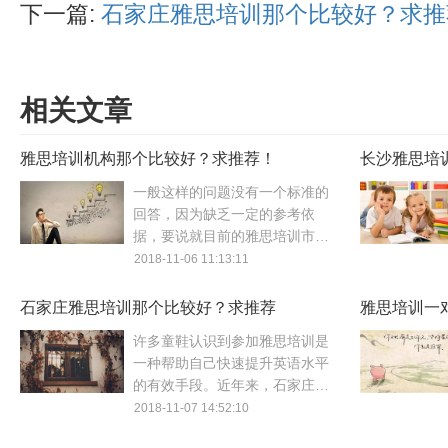
下一篇:
石家庄雅思培训那个比较好？求推
相关文章
雅思培训机构那个比较好？求推荐！
长沙雅思培
一般这样的问题没有一个标准的
回答，因为缺乏一定的参考依
据，要说就目前的雅思培训市场
的火爆程度来看，找家雅思培训
2018-11-06 11:13:11
机构并非难事，前提是自己要降
低期望值以及机构的对比面，简
石家庄雅思培训那个比较好？求推荐
雅思培训一
单来说就是与自身条件匹配度不
许多童鞋认识到参加雅思培训是
高的雅思培训机构，当然如果想
一种帮助自己快速提升英语水平
找寻求高效的雅思培训机构的
的有效手段。近年来，石家庄参
话，那么就得结合机构以及自身
加雅思考试人数在不断增加，致
2018-11-07 14:52:10
的条件来做筛选，提升匹配度方
使雅思培训市场迅速升温，市面
能把控机构的上课效果以及自身