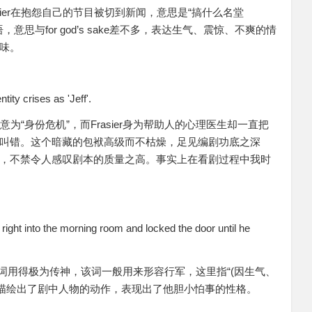
ier在抱怨自己的节目被切到新闻，意思是“搞什么名堂
句常见口语，意思与for god’s sake差不多，表达生气、震惊、不爽的情
味。
ntity crises as 'Jeff'.
ises意为“身份危机”，而Frasier身为帮助人的心理医生却一直把
叫错。这个暗藏的包袱高级而不枯燥，足见编剧功底之深
，不禁令人感叹剧本的质量之高。事实上在看剧过程中我时
d right into the morning room and locked the door until he
一词用得极为传神，该词一般用来形容行军，这里指“(因生气、
地描绘出了剧中人物的动作，表现出了他胆小怕事的性格。