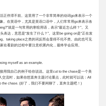
活正停滞不前。这里用了一个非常简单的动词go来表示一个
象。在英语中，尤其是英语口语中，人们常常用go来表示各
ng going?”就是一句常用的寒暄用语，表示“最近怎么样？”。又
道的口头表达，意思是“发生了什么？”。这里be going on是“正在发
ng、taking place之类的词反而会显得不伦不类。由此也可见
大家在看剧的过程中要注意积累内化，最终学会应用。
y using myself as an example.
自己的例子给你说说。这里cut to the chase是一个美
人交流时，如果你想直奔主题讨论重点，此时就可以说：All
er and cut to the chase. (好了，我们不要闲聊了，直奔主题吧！)