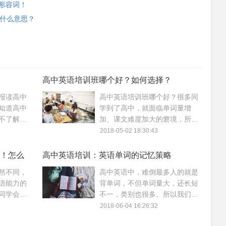
作形容词！
t是什么意思？
高中英语培训班哪个好？如何选择？
报读高中
高中英语培训班哪个好？很多同
知道高中
学到了高中，就面临单词量增
不了解被
加、课文难度加大的窘境，所以
一些在选
高中英语培训班成为快速突破英
2018-05-02 18:30:43
验之谈，
语难关的方法之一，到底该如何
选择好的培训班呢？
！怎么
高中英语培训：英语单词的记忆策略
然不同，
高中英语中，难倒最多人的就是
语能力的
背单词，不但单词量大，还长短
同学会想
不一，类别也很多。所以我们要
，但现在
进行高中英语培训，总结一些有
2018-06-04 16:26:32
门，应该
利于提高单词记忆的方法，减轻