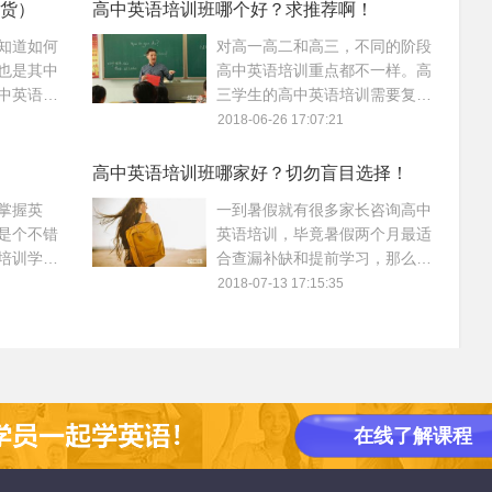
我们的单词记忆压力。
货）
高中英语培训班哪个好？求推荐啊！
知道如何
对高一高二和高三，不同的阶段
也是其中
高中英语培训重点都不一样。高
中英语培
三学生的高中英语培训需要复习
学习的方
整个高中英语知识，做试题。而
2018-06-26 17:07:21
我的高中
对于高一、二的学生，可通过高
中英语培训提高英语综合能力，
高中英语培训班哪家好？切勿盲目选择！
不局限在应试上。那哪个高中英
掌握英
一到暑假就有很多家长咨询高中
语培训班比较好呢？
是个不错
英语培训，毕竟暑假两个月最适
培训学校
合查漏补缺和提前学习，那么高
别于应试
中英语培训班如果选择呢？高中
2018-07-13 17:15:35
培训学校
英语培训哪家好呢？
在线了解课程