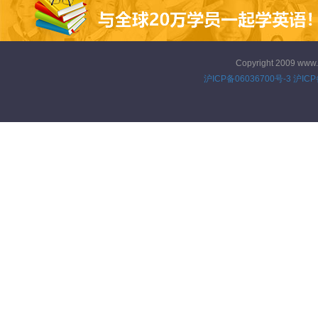
Copyright 2009 www
沪ICP备06036700号-3
沪ICP