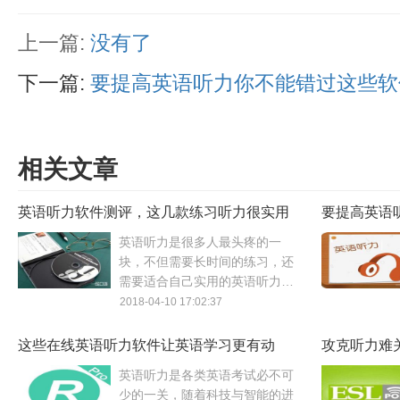
上一篇:
没有了
下一篇:
要提高英语听力你不能错过这些软
相关文章
英语听力软件测评，这几款练习听力很实用
要提高英语
英语听力是很多人最头疼的一
块，不但需要长时间的练习，还
需要适合自己实用的英语听力软
件。为了帮大家找到有效果的英
2018-04-10 17:02:37
语听力软件，小编进行了英语听
力软件测评。
这些在线英语听力软件让英语学习更有动
攻克听力难
力！
尝试！
英语听力是各类英语考试必不可
少的一关，随着科技与智能的进