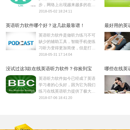
步，网络上出现越来越多的在线
英语听力软件，让人难以抉择，
2018-05-02 18:24:11
到底这些英语听力软件哪一个才
最适合自己呢？
英语听力软件哪个好？这几款最靠谱！
最好用的英
一！
英语听力软件是做听力练习不可
缺少的辅助工具，智能手机使练
习听力变得更加简便，但是打开
应用商店时我们却不知道到底英
2018-05-31 17:14:04
语听力软件哪个好，下面让小编
来给你推荐几款吧。
没试过这3款在线英语听力软件？你捡到宝
哪些在线英
了！
这里
英语听力软件如今已经成了英语
学习者的心头好，因为它为我们
练习在线英语听力提供了极大的
便利。可市面上的英语听力软件
2018-07-06 18:41:20
那么多，该如何甄别呢？今天为
大家推荐几款好用的听力软件。