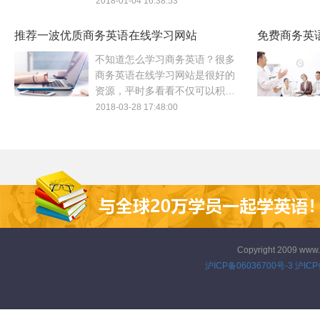
站之后，推荐给大家靠谱的商务
2018-01-04 16:38:53
英语在线学习网站，帮助大家进
行学习。
推荐一波优质商务英语在线学习网站
免费商务英
不知道怎么学习商务英语？很多
商务英语在线学习网站是很好的
资源，平时多看看不仅可以积累
商务英语术语，也能养成商务性
2018-03-28 17:48:00
思维。来看看今天推荐的商务英
语学习网站。
Copyright 2009 www
沪ICP备06036700号-3
沪ICP