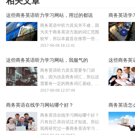
相关文章
这些商务英语听力学习网站，用过的都说
商务英语学
好！
商务英语中听力其实并不难，因
为关于商务英语方面的词汇范围
较窄，所以本篇旨在推荐一些商
务英语学习网站以及商务英语学
2017-06-06 18:11:41
习方法介绍，通过商务英语学习
网站拓宽学习途径。
这些商务英语听力学习网站，我服气的
这些商务英
商务英语听力其实需要专门训
练，因为涉及商务词汇，所以还
需要有一定的商务词汇基础。本
篇主要推荐有关商务英语听力学
2017-06-08 12:07:49
习的商务英语学习网站及商务英
语学习网站的特点。
商务英语在线学习网站哪个好？
商务英语怎
吗？
商务英语在线学习网站哪个好？
只有自己亲自试过才知道。所以
我再研究过一番商务英语学习网