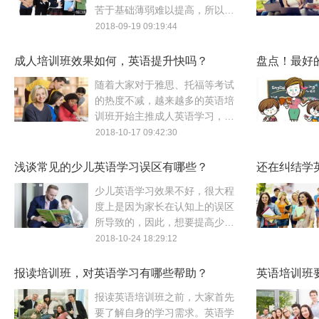
苦于基础薄弱难以提高，所以不
少成人便把英语培训机构当做是
2018-09-19 09:19:44
再次进步的渠道，纷纷开始查找
关于这方面的信息。
成人培训班效果如何，英语提升快吗？
盘点！最好
长必看
随着大家对于雅思、托福等考试
的热度不减，越来越多的英语培
训班开始主推成人英语学习，这
对于正在奋战于英语备考及学习
2018-10-17 09:42:30
的成人而言无疑是一个好消息，
那么成人英语培训班的效果有保
浅谈常见的少儿英语学习误区有哪些？
还在纠结学
障吗？
明白了
少儿英语学习效果不好，很大程
度上是因为家长在认知上的误区
所导致的，因此，想要提高少儿
英语学习的效果，首先要保证不
2018-10-24 18:29:12
走弯路，那么家长们来看看这些
误区你中招了没？
报读培训班，对英语学习有哪些帮助？
英语培训班
解！
报读英语培训班之前，大家首先
要了解自身的学习需求。英语学