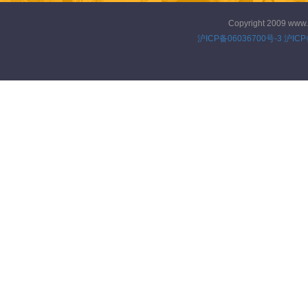
Copyright 2009 www
沪ICP备06036700号-3
沪ICP