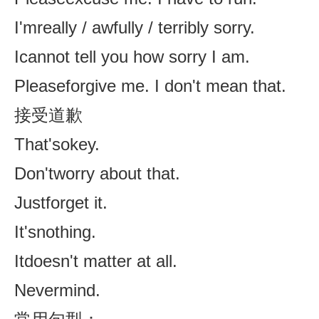
I'mreally / awfully / terribly sorry.
Icannot tell you how sorry I am.
Pleaseforgive me. I don't mean that.
接受道歉
That'sokey.
Don'tworry about that.
Justforget it.
It'snothing.
Itdoesn't matter at all.
Nevermind.