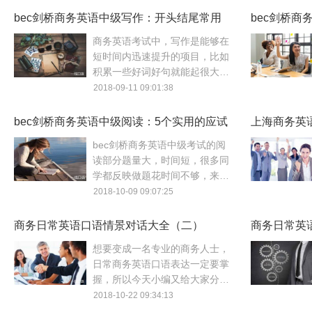
给大家，让你的商务英语学习变
bec剑桥商务英语中级写作：开头结尾常用
bec剑桥
得容易起来！
句型
商务英语考试中，写作是能够在
短时间内迅速提升的项目，比如
积累一些好词好句就能起很大作
用。今天就给大家介绍一些bec
2018-09-11 09:01:38
剑桥商务英语中级写作里常用的
开头和结尾句型。
bec剑桥商务英语中级阅读：5个实用的应试
上海商务英
技巧
bec剑桥商务英语中级考试的阅
读部分题量大，时间短，很多同
学都反映做题花时间不够，来不
及反应。今天就针对阅读部分不
2018-10-09 09:07:25
同题型教大家5个实用的应试技
巧。
商务日常英语口语情景对话大全（二）
商务日常英
想要变成一名专业的商务人士，
日常商务英语口语表达一定要掌
握，所以今天小编又给大家分享
商务日常英语口语情景对话大
2018-10-22 09:34:13
全，有需要的小伙伴们快来收藏