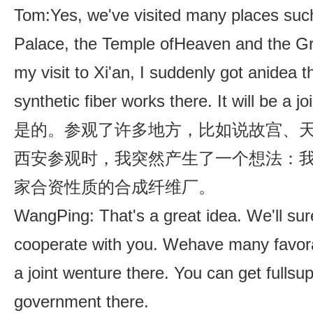
Tom:Yes, we've visited many places such
Palace, the Temple ofHeaven and the Gre
my visit to Xi'an, I suddenly got anidea t
synthetic fiber works there. It will be a jo
是的。参观了许多地方，比如说故宫、
西安参观时，我突然产生了一个想法：
家合资性质的合成纤维厂。
WangPing: That's a great idea. We'll sure
cooperate with you. Wehave many favora
a joint wenture there. You can get fullsup
government there.