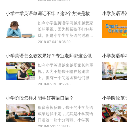
越来越多。本文给大家整理了一
些不错的学习软件。
小学生学英语单词记不牢？这2个方法是救
小学英语语
星！
如今小学生英语学习越来越受家
长的重视，因为想帮孩子打好基
础。但是小学生学英语的过程中
遇到很多问题，比如很多小学生
2018-07-04 18:36:30
英语单词记不住。今天就介绍2
个趣味记单词的方法。
小学英语怎么教效果好？专业老师都这么做
小学英语学
如今小学英语越来越受家长的重
视，因为不想孩子输在起跑线
上。但有一个问题困扰他们很久
了：小学英语怎么教呢？下面就
2018-07-19 18:55:43
分享一下专业老师对小学英语怎
么教效果好的看法。
小学阶段怎样才能学好英语口语？
小学阶段孩
很多家长反映，孩子的小学英语
成绩起伏不定，尤其是小学英语
口语这一块十分薄弱。小学英语
怎样才能学好成了家长最关心的
2018-07-31 11:38:13