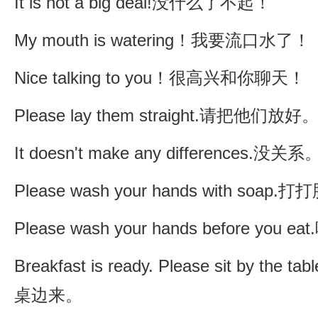
It is not a big deal!没什么了不起！
My mouth is watering！我要流口水了！
Nice talking to you！很高兴和你聊天！
Please lay them straight.请把他们放好
It doesn't make any differences.没关系
Please wash your hands with soap
Please wash your hands before y
Breakfast is ready. Please sit by t
桌边来。