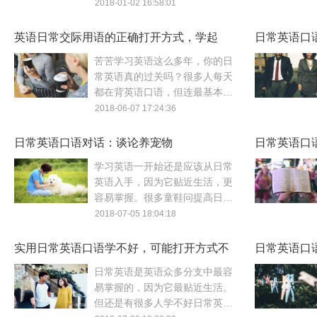
赶紧来看看关于这方面的英语日
2018-01-02 16:58:01
常用语怎么说？年末能让员工嗨
起来的就是年终奖了！
英语日常交际用语的正确打开方式，学起
日常英语口
来！
苦苦学习英语这么多年，你的日
常英语真的过关吗？很多人每天
都在背英语口语，但连最基本的
英语日常用语都不记得几句。今
2018-06-07 17:24:36
天教大家学习英语日常交际用语
的正确打开方式！
日常英语口语对话：谈论养宠物
日常英语口
学习英语一开始还是应该从日常
英语入手，因为它贴近生活，更
容易掌握。很多童鞋问提高日常
英语口语有没有捷径，我建议大
2018-07-05 18:04:18
家可以用日常英语口语对话的方
式来展开学习。
实用日常英语口语学不好，可能打开方式不
日常英语口
对
日常英语是英语众多分支中最容
易掌握的，因为它最贴近生活。
但还是有很多人学不好日常英语