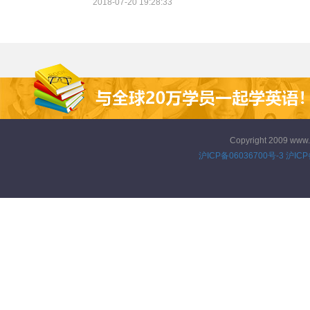
口语，可能是因为方法不对。今
2018-07-20 19:28:33
天的文章就分享一些学习实用日
常英语口语的经验。
Copyright 2009 www
沪ICP备06036700号-3
沪ICP