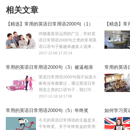
相关文章
【精选】常用的英语日常用语2000句（1）
【精选】常用
通用句子
住院、休息
伴随着英语运用的广泛，学好英
语日常用语2000句之类的常用英
语口语句子被越来越多人追捧。
英语日常用语涉及哪些呢？且看
2017-12-06 17:25:14
本文分享的部分英语日常用语
2000句。
常用的英语日常用语2000句（3）被逼相亲
常用的英语日
了吗？
家
英语日常用语2000句我不知道大
家有没有都看过，通过英语日常
用语之类的口语句子，我们可以
在短期内大量输入英语，本文分
2017-12-18 18:17:06
享的英语日常用语2000句快来看
吧。
常用的英语日常用语2000句（5）年终奖
如何学习英
手！
今天的英语日常用语的主题是关
于年终奖。关于年终奖金的常用