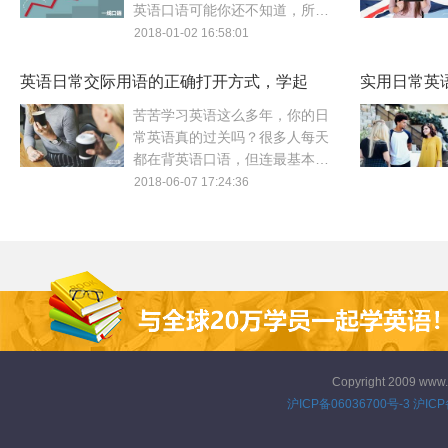
英语口语可能你还不知道，所以
赶紧来看看关于这方面的英语日
2018-01-02 16:58:01
常用语怎么说？年末能让员工嗨
起来的就是年终奖了！
英语日常交际用语的正确打开方式，学起
实用日常英
来！
对
苦苦学习英语这么多年，你的日
常英语真的过关吗？很多人每天
都在背英语口语，但连最基本的
英语日常用语都不记得几句。今
2018-06-07 17:24:36
天教大家学习英语日常交际用语
的正确打开方式！
Copyright 2009 www
沪ICP备06036700号-3
沪ICP