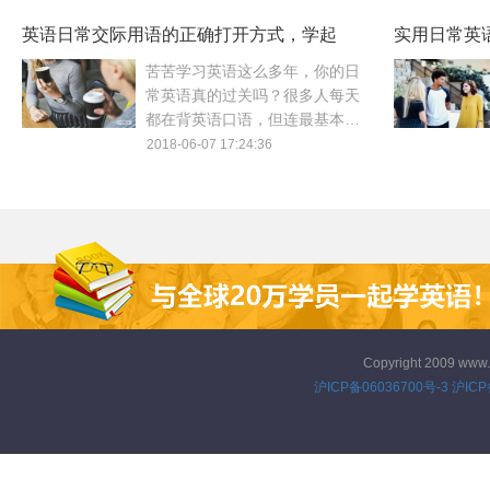
用语主题是野餐、搬家。
英语日常交际用语的正确打开方式，学起
实用日常英
来！
对
苦苦学习英语这么多年，你的日
常英语真的过关吗？很多人每天
都在背英语口语，但连最基本的
英语日常用语都不记得几句。今
2018-06-07 17:24:36
天教大家学习英语日常交际用语
的正确打开方式！
Copyright 2009 www
沪ICP备06036700号-3
沪ICP