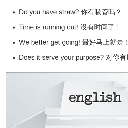
Do you have straw? 你有吸管吗？
Time is running out! 没有时间了！
We better get going! 最好马上就走
Does it serve your purpose? 