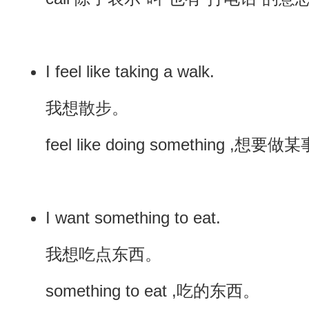
I feel like taking a walk.
我想散步。
feel like doing something ,想要做
I want something to eat.
我想吃点东西。
something to eat ,吃的东西。