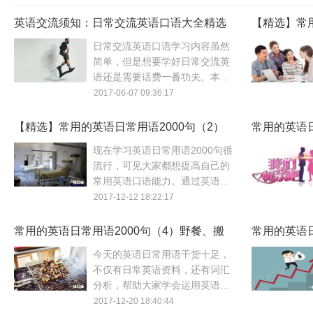
英语交流须知：日常交流英语口语大全精选
【精选】常用
通用句子
日常交流英语口语学习内容虽然
简单，但是想要学好日常交流英
语还是需要话费一番功夫。本篇
主要分享日常交流英语口语大全
2017-06-07 09:36:17
相关内容以及日常交流口语学习
指导。
【精选】常用的英语日常用语2000句（2）
常用的英语日
住院、休息
了吗？
现在学习英语日常用语2000句很
流行，可见大家都想提高自己的
常用英语口语能力。通过英语日
常用语可以增加词汇量，本文英
2017-12-12 18:22:17
语日常用语2000句主题是住院、
休息的英语。
常用的英语日常用语2000句（4）野餐、搬
常用的英语日
家
今天的英语日常用语干货十足，
不仅有日常英语资料，还有词汇
分析，帮助大家学会运用英语日
常用语2000句，本文的英语日常
2017-12-20 18:40:44