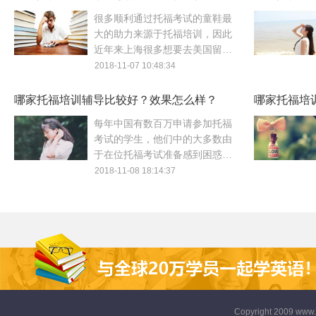
上的托福培训机构大致可分为两
很多顺利通过托福考试的童鞋最
类：在线培训机构和离线培训机
大的助力来源于托福培训，因此
构。一般来说，离线托福培训课
近年来上海很多想要去美国留学
程的平均费用约为每年3W.如果
的童鞋都选择参加托福培训，都
2018-11-07 10:48:34
一对一的价格比较贵，我个人更
寄希望于通过托福培训来提升自
喜欢网上课程。总的来说综合性
己的英语水平，并且顺利获得目
哪家托福培训辅导比较好？效果怎么样？
价比会比较高的。
哪家托福培
标院校的录取通知书，至于上海
求推荐！
每年中国有数百万申请参加托福
哪家托福培训比较好这样的问题
考试的学生，他们中的大多数由
基本上很难回答，虽然上海地区
于在位托福考试准备感到困惑或
不大，但是托福培训机构有增无
者不知道如何下手准备等能力不
2018-11-08 18:14:37
减尤其是随着出国留学风的兴起
足表现导致不可避免的需要参加
以来，在上海每个区中心基本上
托福培训辅导来快速提升自己的
能看到托福培训机构的身影，因
英语水平，相对于自学参加托福
此要想找到适合自己的，就要多
培训可以得到专业教师的知道以
一些参考依据，综合各方面的条
及系统的教学方案及学习计划，
件来做筛选。
从而能更有计划的来保证英语学
习的效果及进度。
Copyright 2009 www