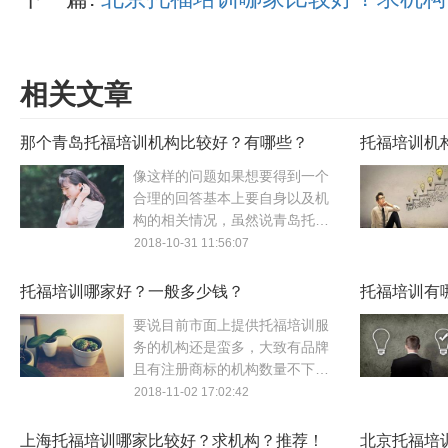
相关文章
那个青岛托福培训机构比较好？有哪些？
托福培训机
托福培训
像这样的问题如果想要得到一个
合理的回答基本上要自身以及机
构的相关情况，虽然说青岛托福
培训班遍布于多个地区，但大大
2018-10-31 11:56:07
小小的算起来数量也不在少数，
在加上不同的童鞋从不同的角度
托福培训哪家好？一般多少钱？
托福培训有
去看待同一个托福培训班的话也
要说目前市面上提供托福培训服
会有不同的评价，因此大家在做
务的机构还是蛮多，大致有品牌
选择的时候可以上门体验，考证
且有注册商标的机构数量不下
上课效果，从多角度出发对比，
1500余家，划分还是比较详细
2018-11-02 17:02:42
然后在做决定。
的，可以从价格、内容、教学模
式等多个方面出发去做筛选，场
上海托福培训哪家比较好？求机构？推荐！
北京托福培